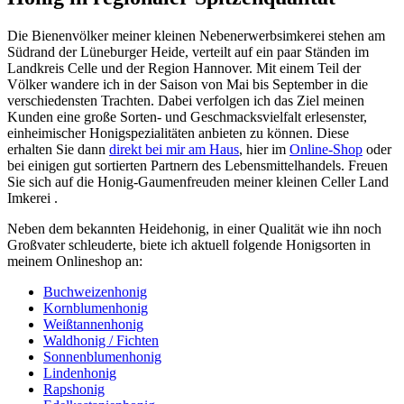
Die Bienenvölker meiner kleinen Nebenerwerbsimkerei stehen am
Südrand der Lüneburger Heide, verteilt auf ein paar Ständen im
Landkreis Celle und der Region Hannover. Mit einem Teil der
Völker wandere ich in der Saison von Mai bis September in die
verschiedensten Trachten. Dabei verfolgen ich das Ziel meinen
Kunden eine große Sorten- und Geschmacksvielfalt erlesenster,
einheimischer Honigspezialitäten anbieten zu können. Diese
erhalten Sie dann
direkt bei mir am Haus
, hier im
Online-Shop
oder
bei einigen gut sortierten Partnern des Lebensmittelhandels. Freuen
Sie sich auf die Honig-Gaumenfreuden meiner kleinen Celler Land
Imkerei .
Neben dem bekannten Heidehonig, in einer Qualität wie ihn noch
Großvater schleuderte, biete ich aktuell folgende Honigsorten in
meinem Onlineshop an:
Buchweizenhonig
Kornblumenhonig
Weißtannenhonig
Waldhonig / Fichten
Sonnenblumenhonig
Lindenhonig
Rapshonig